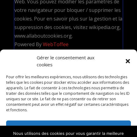
Web. Vous pouvez modifier les paramètres de
votre navigateur pour bloquer / supprimer les
cookies. Pour en savoir plus sur la gestion et la
suppression des cookies, visitez wikipedia.org,
www.allaboutcookies.org.
Powered By
WebToffee
Gérer le consentement aux
Je contacte Nicolas l’Illusionniste
cookies
Pour offrir les meilleures expériences, nous utilisons des technologies
telles que les cookies pour stocker et/ou accéder aux informations des
appareils. Le fait de consentir à ces technologies nous permettra de
traiter des données telles que le comportement de navigation ou les ID
uniques sur ce site. Le fait de ne pas consentir ou de retirer son
consentement peut avoir un effet négatif sur certaines caractéristiques
Contenus
afficher
et fonctions.
Accepter
Nous utilisons des cookies pour vous garantir la meilleure